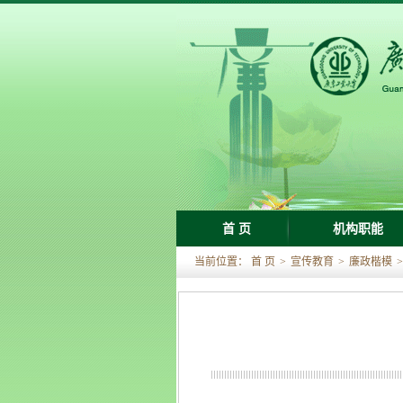
首 页
机构职能
当前位置：
首 页
>
宣传教育
>
廉政楷模
>