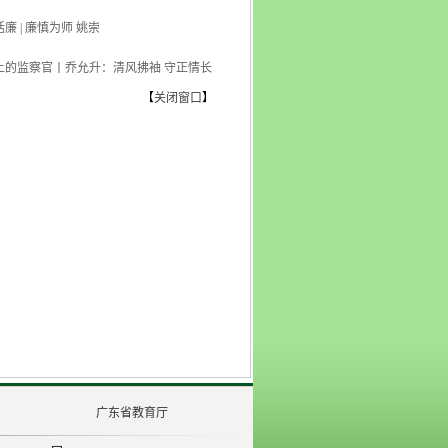
廉 | 廉慎为师 姚崇
上的监察官丨乔允升：清风拂袖 守正情长
【
关闭窗口
】
广东省教育厅