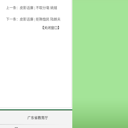
上一条：皮影话廉 | 不取分毫 姚燧
下一条：皮影话廉 | 拒贿恤民 陆朗夫
【
关闭窗口
】
广东省教育厅