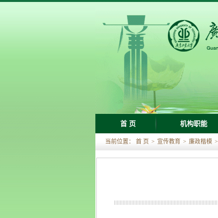
首 页
机构职能
当前位置：
首 页
>
宣传教育
>
廉政楷模
>