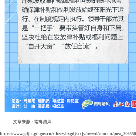
文章来源：南粤清风
https://www.gdjct.gd.gov.cn/zthz/zybxgdjsxxjy/nwwd/content/post_20655