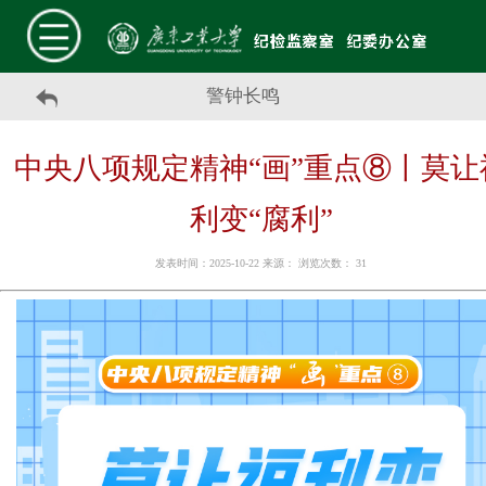
警钟长鸣
中央八项规定精神“画”重点⑧丨莫让
利变“腐利”
发表时间：2025-10-22 来源： 浏览次数：
31