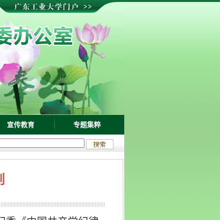
宣传教育
专题集粹
则