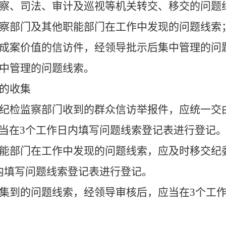
察、司法、审计及巡视等机关转交、移交的问题
察部门及其他职能部门在工作中发现的问题线索
成案价值的信访件，经领导批示后集中管理的问
中管理的问题线索。
的收集
纪检监察部门收到的群众信访举报件，应统一交
当在3个工作日内填写问题线索登记表进行登记
能部门在工作中发现的问题线索，应及时移交纪
内填写问题线索登记表进行登记。
集到的问题线索，经领导审核后，应当在3个工