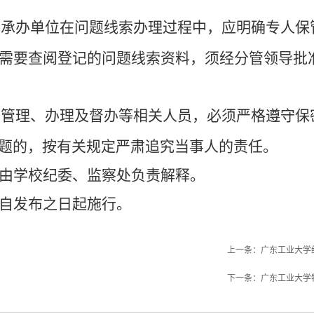
索承办单位在问题线索办理过程中，应明确专人保
要查阅登记的问题线索资料，须经分管领导批
索管理、办理及督办等相关人员，必须严格遵守保
题的，按有关规定严肃追究当事人的责任。
由学校纪委、监察处负责解释。
自发布之日起施行。
上一条：广东工业大学
下一条：广东工业大学