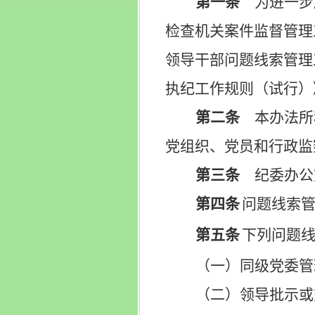
第一条
为进一步
检查机关案件监督管理工
领导干部问题线索管理工
执纪工作规则（试行）
第二条
本办法所
党组织、党员和行政监
第三条
纪委办公
第四条
问题线索管
第五条
下列问题
（一）同级党委管
（二）领导批示或