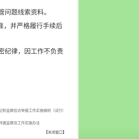
管问题线索资料。
准，并严格履行手续后
密纪律，因工作不负责
纪检监察信访举报工作实施细则（试行）
特邀监察员工作实施办法
【
关闭窗口
】