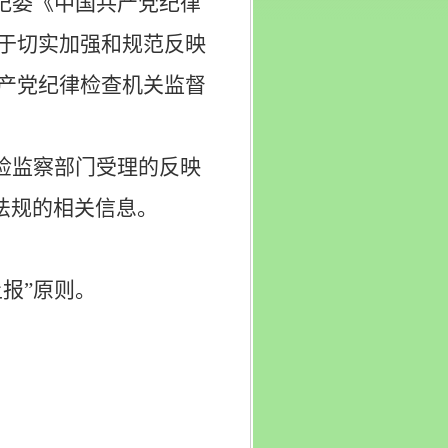
纪委《中国共产党纪律
关于切实加强和规范反映
共产党纪律检查机关监督
检监察部门受理的反映
法规的相关信息。
报”原则。