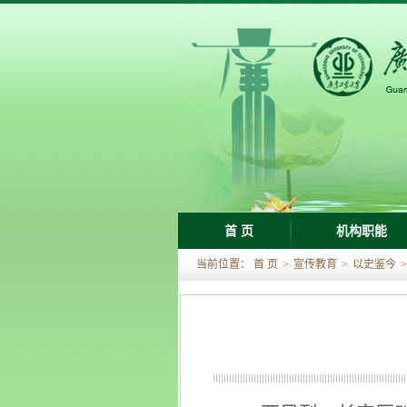
首 页
机构职能
当前位置：
首 页
>
宣传教育
>
以史鉴今
>