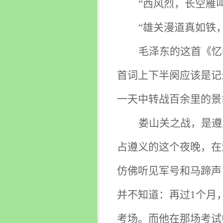
“西风烈，长空雁
“雄关漫道真如铁
毛泽东的这首《忆
首词上下半阕应该是记
一天中转战百余里的景
娄山关之战，是遵
占遵义的这个夜晚，在
仿佛听见军号和马蹄声
并不知道：再过1个月
考场。而他在那场考试