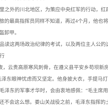
里之外的川北地区，为策应中央红军的行动，红
旅的最高指挥员同样不知道，再过4个月，他也
盔卸甲。
品读这两场政治纪律的考试，以及两位主人公的
行
深夜，云贵高原寒风刺骨，在遵义县平安乡苟坝新
毛泽东眼神忧虑而又坚定。他身披大衣，手提马
毛泽东的军事才华时，会由衷地感佩：“毛主席用
还不会这么想。娄山关战役之前，毛泽东指挥的