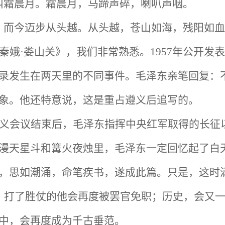
叫霜晨月。霜晨月，马蹄声碎，喇叭声咽。
，而今迈步从头越。从头越，苍山如海，残阳如血
秦娥·娄山关》，我们非常熟悉。1957年公开发
录发生在两天里的不同事件。毛泽东亲笔回复：
象。他还特意说，这是重占遵义后追写的。
义会议结束后，毛泽东指挥中央红军取得的长征
漫天星斗和篝火夜烛里，毛泽东一定回忆起了白
，思如潮涌，命笔疾书，遂成此篇。只是，这时
，打了胜仗的他会再度被罢官免职；历史，会又
中，会再度成为千古垂范。