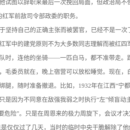
他试图以辞职来最后一次挽回局面，但政治局不
的红军前敌司令部政委的职务。
于坚持自己的正确主张而被罢官，已经不是一次了
红军中的建党原则不为大多数同志理解而被红四
队时，连他的坐骑——一匹白马，都不准带走。
，毛委员就在，晚上宿营可以放松睡觉。现在，
绑腿，随时准备撤退。比如，1932年在江西“宁
只是因为不同意在敌强我弱之时执行“左”倾盲动
主要危险”。只是在周恩来的极力周旋下，会议才决
。但是仅仅过了几天，当时的临时中央干脆解除了