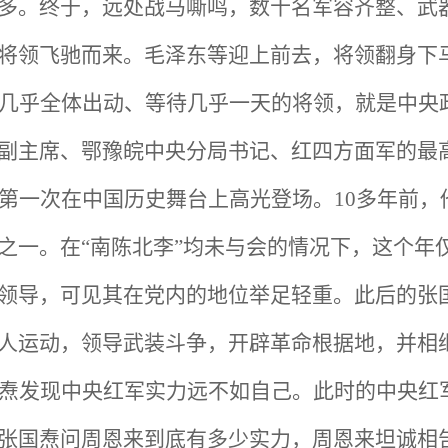
多。终于，远处战马嘶鸣，数十名军容齐整、武
将领飞驰而来。毛泽东等迎上前去，将领翻身下
几乎全体出动、等待几乎一天的将领，就是中央
副主席、鄂豫皖中央分局书记、红四方面军的最
第一次在中国历史舞台上高光登场。10多年前，
之一。在“南陈北李”均未与会的情况下，这个年仅
领导，可见其在党内的地位举足轻重。此后的张
人运动，领导武装斗争，开辟革命根据地，并相
焘发现中央红军实力远不如自己。此时的中央红
张国焘问周恩来到底有多少实力，周恩来坦诚相